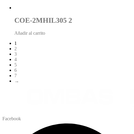
COE-2MHIL305 2
Añadir al carrito
1
2
3
4
5
6
7
→
Facebook