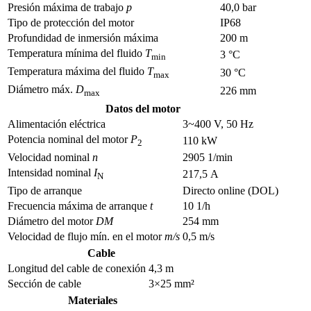
Presión máxima de trabajo
p
40,0 bar
Tipo de protección del motor
IP68
Profundidad de inmersión máxima
200 m
Temperatura mínima del fluido
T
3 °C
min
Temperatura máxima del fluido
T
30 °C
max
Diámetro máx.
D
226 mm
max
Datos del motor
Alimentación eléctrica
3~400 V, 50 Hz
Potencia nominal del motor
P
110 kW
2
Velocidad nominal
n
2905 1/min
Intensidad nominal
I
217,5 A
N
Tipo de arranque
Directo online (DOL)
Frecuencia máxima de arranque
t
10 1/h
Diámetro del motor
DM
254 mm
Velocidad de flujo mín. en el motor
m/s
0,5 m/s
Cable
Longitud del cable de conexión
4,3 m
Sección de cable
3×25 mm²
Materiales